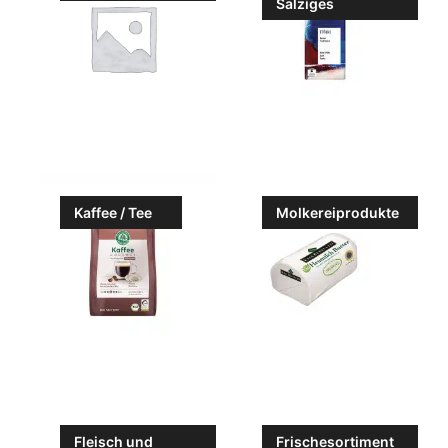
Salziges
Kaffee / Tee
Molkereiprodukte
Fleisch und
Frischesortiment