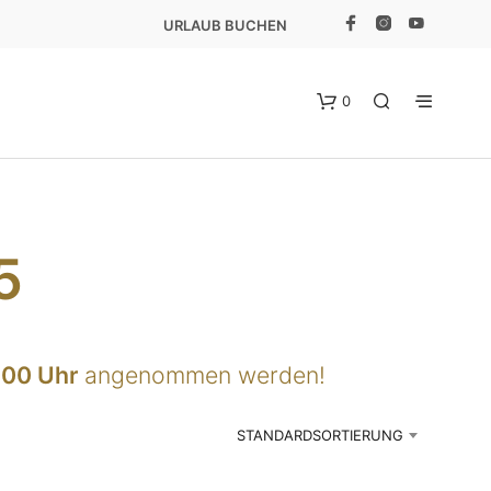
URLAUB BUCHEN
0
5
E
:00 Uhr
angenommen werden!
S
B
E
STANDARDSORTIERUNG
F
I
N