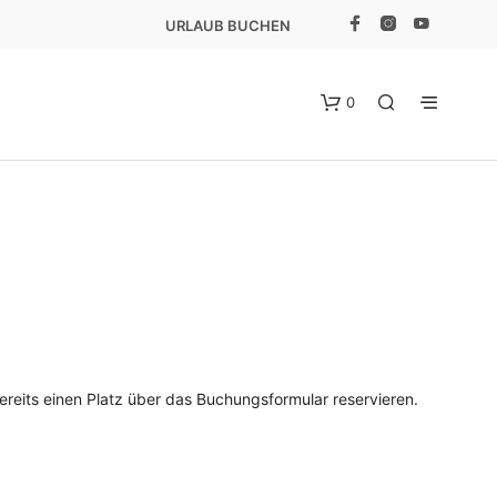
URLAUB BUCHEN
0
E
S
bereits einen Platz über das Buchungsformular reservieren.
B
E
F
I
N