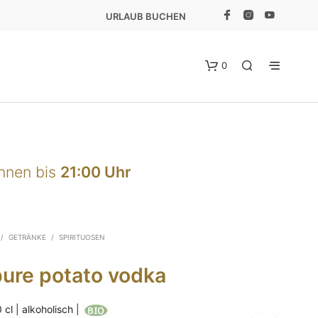
URLAUB BUCHEN
0
önnen bis
21:00 Uhr
E
/
GETRÄNKE
/
SPIRITUOSEN
S
B
pure potato vodka
E
F
I
 cl | alkoholisch |
N