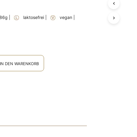
D
E
N
. 86g |
laktosefrei |
vegan |
S
I
C
H
K
E
I
N
IN DEN WARENKORB
E
P
R
O
D
U
K
T
E
I
M
W