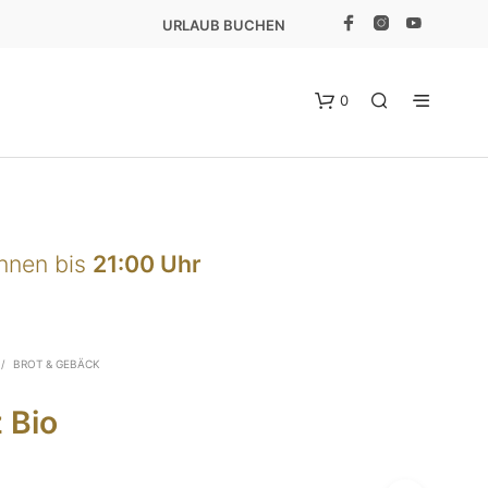
URLAUB BUCHEN
0
önnen bis
21:00 Uhr
E
/
BROT & GEBÄCK
S
B
 Bio
E
F
I
N