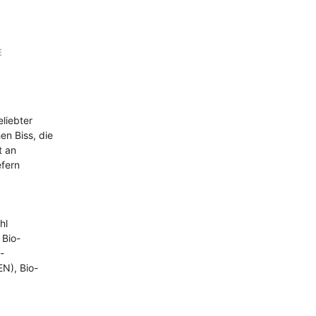
A
R
E
N
E
K
O
R
B
.
liebter
n Biss, die
t an
efern
hl
Bio-
-
EN), Bio-