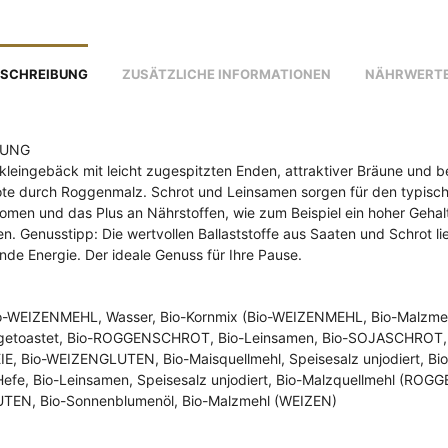
SCHREIBUNG
ZUSÄTZLICHE INFORMATIONEN
NÄHRWERT
BUNG
leingebäck mit leicht zugespitzten Enden, attraktiver Bräune und be
te durch Roggenmalz. Schrot und Leinsamen sorgen für den typische
omen und das Plus an Nährstoffen, wie zum Beispiel ein hoher Gehal
fen. Genusstipp: Die wertvollen
Ballaststoffe
aus Saaten und Schrot li
nde Energie. Der ideale Genuss für Ihre Pause.
io-WEIZENMEHL, Wasser, Bio-Kornmix (Bio-WEIZENMEHL, Bio-Malzme
etoastet, Bio-ROGGENSCHROT, Bio-Leinsamen, Bio-SOJASCHROT, 
, Bio-WEIZENGLUTEN, Bio-Maisquellmehl, Speisesalz unjodiert, Bio
Hefe
, Bio-Leinsamen, Speisesalz unjodiert, Bio-Malzquellmehl (ROGG
EN, Bio-Sonnenblumenöl, Bio-Malzmehl (WEIZEN)