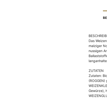
BE
BESCHREI
Das Weizenk
malziger No
nussigen Ar
Ballaststof
langanhalte
ZUTATEN
Zutaten: B
(ROGGEN) g
WEIZENKLEIE
Gewürze),
WEIZENGLUT