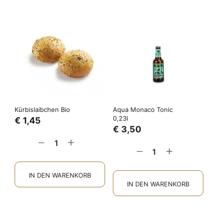
Kürbislaibchen Bio
Aqua Monaco Tonic
0,23l
€
1,45
€
3,50
IN DEN WARENKORB
IN DEN WARENKORB