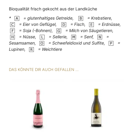
Bioqualität frisch gekocht aus der Landküche
*
= glutenhaltiges Getreide,
= Krebstiere,
= Eier von Geflügel,
= Fisch,
= Erdnüsse,
= Soja (-Bohnen),
= Milch von Säugetieren,
= Nüsse,
= Sellerie,
= Senf,
=
Sesamsamen,
= Schwefeldioxid und Sulfite,
=
Lupinen,
= Weichtiere
DAS KÖNNTE DIR AUCH GEFALLEN …