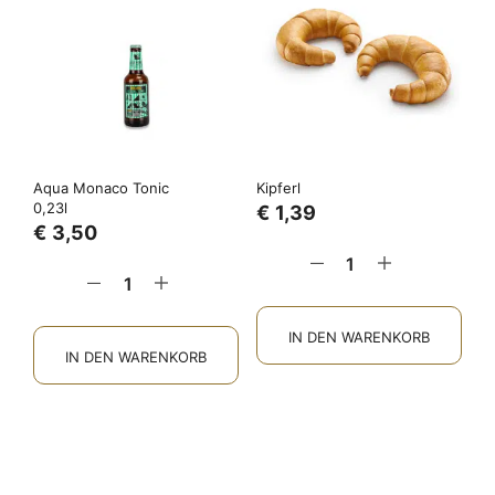
Aqua Monaco Tonic
Kipferl
0,23l
€
1,39
€
3,50
IN DEN WARENKORB
IN DEN WARENKORB