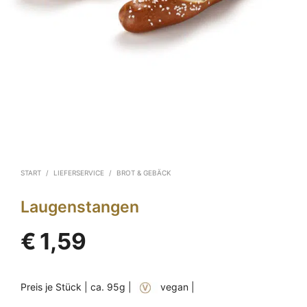
START
/
LIEFERSERVICE
/
BROT & GEBÄCK
Laugenstangen
€
1,59
Preis je Stück | ca. 95g |
vegan |