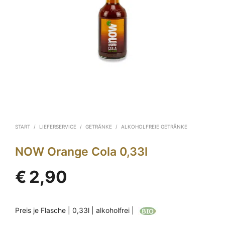
START
/
LIEFERSERVICE
/
GETRÄNKE
/
ALKOHOLFREIE GETRÄNKE
NOW Orange Cola 0,33l
€
2,90
Preis je Flasche | 0,33l | alkoholfrei |