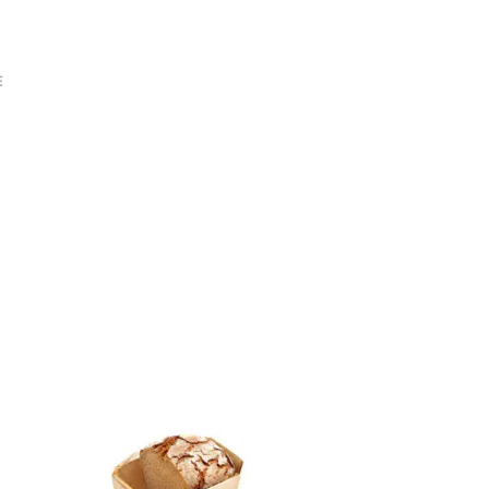
A
R
E
N
E
K
O
R
B
.