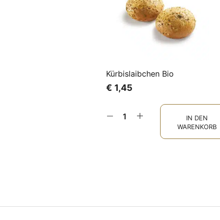
Kürbislaibchen Bio
€
1,45
IN DEN
WARENKORB