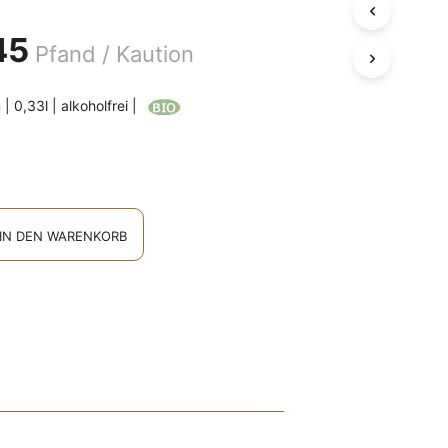
D
E
45
Pfand / Kaution
N
S
I
 | 0,33l | alkoholfrei |
C
H
K
E
I
N
E
IN DEN WARENKORB
P
R
O
D
U
K
T
E
I
M
W