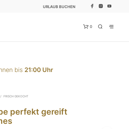
URLAUB BUCHEN
0
önnen bis
21:00 Uhr
E
/
FRISCH GEKOCHT
S
B
e perfekt gereift
E
F
mes
I
N