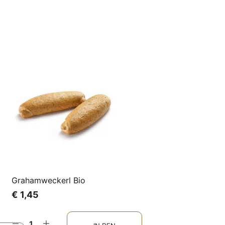
Grahamweckerl Bio
€
1,45