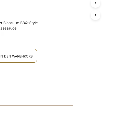
D
E
N
S
r Biosau im BBQ-Style
I
Käsesauce.
C
H
K
E
I
N
IN DEN WARENKORB
E
P
R
O
D
U
K
T
E
I
M
W