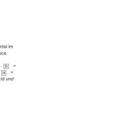
A
R
E
N
K
O
R
B
ntel im
.
uce.
,
=
=
xid und