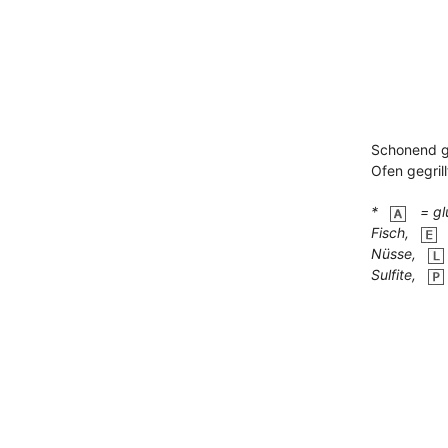
Schonend ge
Ofen gegril
*
= gl
Fisch,
Nüsse,
Sulfite,