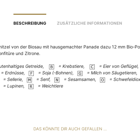
BESCHREIBUNG
ZUSÄTZLICHE INFORMATIONEN
nitzel von der Biosau mit hausgemachter Panade dazu 12 mm Bio-P
onfitüre und Zitrone.
utenhaltiges Getreide,
= Krebstiere,
= Eier von Geflügel
= Erdnüsse,
= Soja (-Bohnen),
= Milch von Säugetieren,
= Sellerie,
= Senf,
= Sesamsamen,
= Schwefeldio
= Lupinen,
= Weichtiere
DAS KÖNNTE DIR AUCH GEFALLEN …