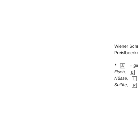
Wiener Sch
Preislbeerk
*
= gl
Fisch,
Nüsse,
Sulfite,