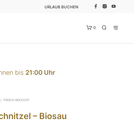
URLAUB BUCHEN
0
önnen bis
21:00 Uhr
E
/
FRISCH GEKOCHT
S
B
hnitzel – Biosau
E
F
I
N