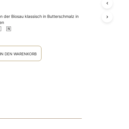
D
E
N
n der Biosau klassisch in Butterschmalz in
S
en
I
C
H
K
E
IN DEN WARENKORB
I
N
E
P
R
O
D
U
K
T
E
I
M
W