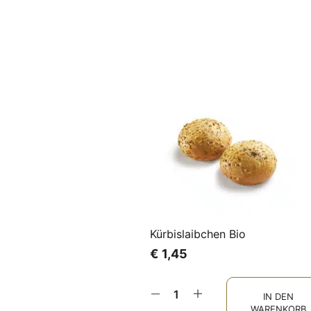
Kürbislaibchen Bio
€
1,45
IN DEN
WARENKORB