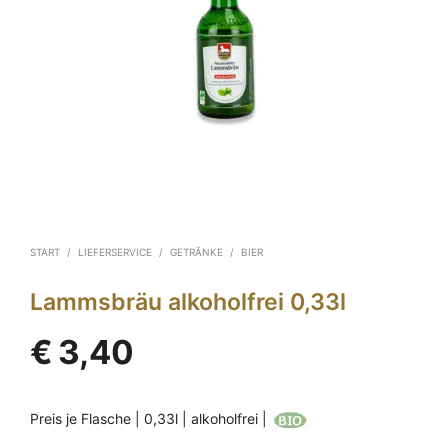
START
/
LIEFERSERVICE
/
GETRÄNKE
/
BIER
Lammsbräu alkoholfrei 0,33l
€
3,40
Preis je Flasche | 0,33l | alkoholfrei |