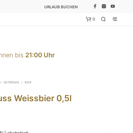
URLAUB BUCHEN
0
önnen bis
21:00 Uhr
/
GETRÄNKE
/
BIER
E
ss Weissbier 0,5l
S
B
E
F
I
N
D
5l | alkoholisch