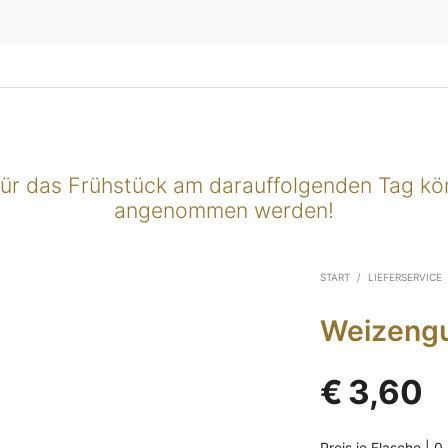
für das Frühstück am darauffolgenden Tag k
angenommen werden!
START
/
LIEFERSERVICE
Weizengu
€
3,60
Preis je Flasche | 0,