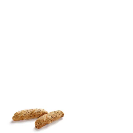
E
N
K
O
R
B
.