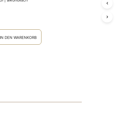
E
N
S
I
C
H
K
IN DEN WARENKORB
E
I
N
E
P
R
O
D
U
K
T
E
I
M
W
A
R